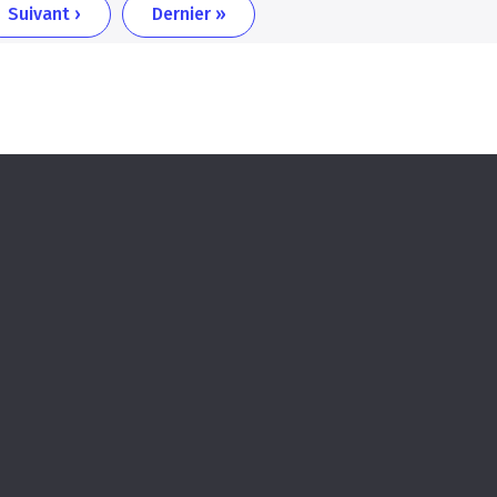
Page
Dernière
Suivant ›
Dernier »
suivante
page