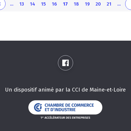
Page
Page
Page
Page
Page
Page
Page
Page
Page
t
…
13
14
15
16
17
18
19
20
21
…
courante
Un dispositif animé par la CCI de Maine-et-Loire