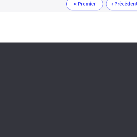
Première
Page
« Premier
‹ Précéden
page
précédente