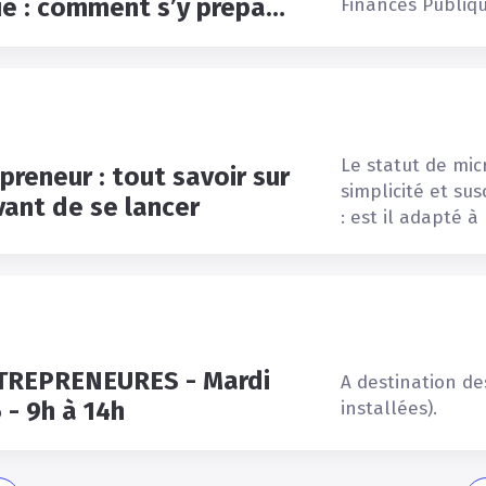
électronique : comment s’y préparer ?
Finances
Publiqu
Le
statut
de
mic
preneur : tout savoir sur
simplicité
et
sus
vant de se lancer
:
est
il
adapté
à
TREPRENEURES - Mardi
A
destination
de
 - 9h à 14h
installées).