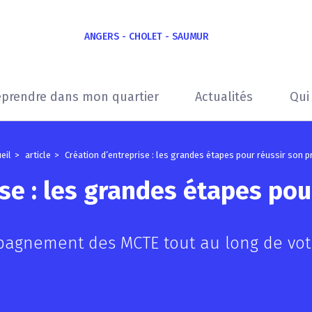
ANGERS - CHOLET - SAUMUR
eprendre dans mon quartier
Actualités
Qui
eil
article
Création d’entreprise : les grandes étapes pour réussir son p
se : les grandes étapes pou
pagnement des MCTE tout au long de votr