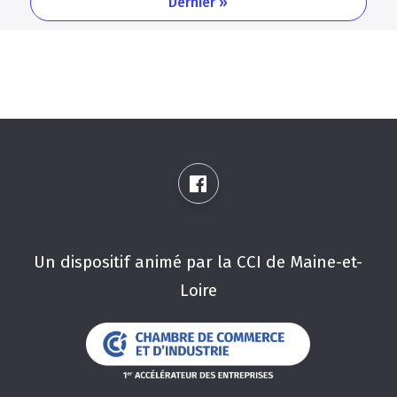
Dernière
Dernier »
page
Un dispositif animé par la CCI de Maine-et-
Loire