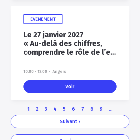
EVENEMENT
Le 27 janvier 2027
« Au-delà des chiffres,
comprendre le rôle de l’expert-comptable et casser les mythes »
10:00 - 12:00 • Angers
Voir
Page
Page
Page
Page
Page
Page
Page
Page
Page
1
2
3
4
5
6
7
8
9
…
courante
Page
Suivant ›
suivante