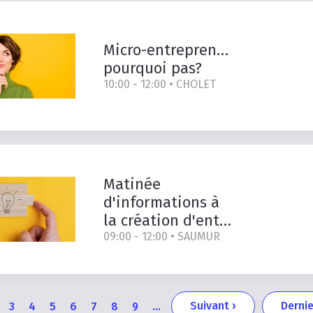
Micro-entrepreneur,
pourquoi
pas?
10:00 - 12:00 •
CHOLET
Matinée
d'informations à
la création d'entreprise -
09:00 - 12:00 •
SAUMUR
Page
Derniè
age
Page
Page
Page
Page
Page
Page
Page
Suivant ›
Dernie
3
4
5
6
7
8
9
…