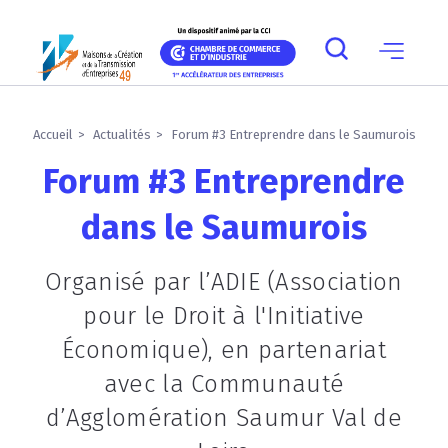
Skip
Skip
Aller
Skip
Skip
Panneau de gestion des cookies
to
to
au
to
to
main
main
contenu
breadcrumb
footer
navigation
navigation
principal
Main
navigation
mobile
Accueil
Actualités
Forum #3 Entreprendre dans le Saumurois
Forum #3 Entreprendre
dans le Saumurois
Organisé par l’ADIE (Association
pour le Droit à l'Initiative
Économique), en partenariat
avec la Communauté
d’Agglomération Saumur Val de