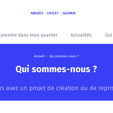
ANGERS - CHOLET - SAUMUR
eprendre dans mon quartier
Actualités
Qui
Accueil
Qui sommes-nous ?
Qui sommes-nous ?
s avez un projet de création ou de repri