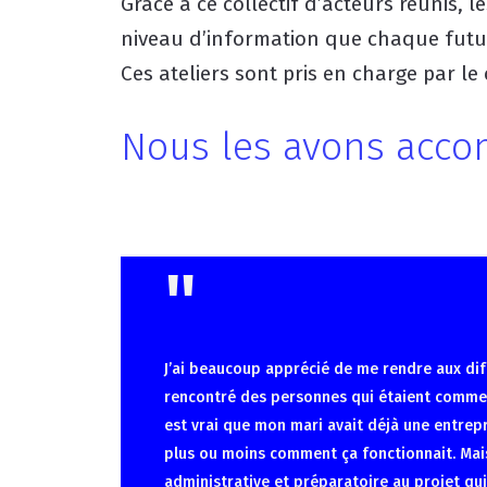
Grâce à ce collectif d’acteurs réunis, 
niveau d’information que chaque futur 
Ces ateliers sont pris en charge par le
Nous les avons acco
"
J’ai beaucoup apprécié de me rendre aux diffé
rencontré des personnes qui étaient comme mo
est vrai que mon mari avait déjà une entrep
plus ou moins comment ça fonctionnait. Mais 
administrative et préparatoire au projet qui