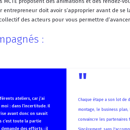
les MCTE proposent des animations et des rendez-vou
entrepreneur doit avoir s’approprier avant de se l
 collectif des acteurs pour vous permettre d’avancer 
mpagnés :
"
rents ateliers, car j’ai
Chaque étape a son lot de dif
i : dans l’incertitude. Il
montage, le business plan, 
rise avant donc on savait
convaincre les partenaires f
c’est toute la partie
 demande des efforts : il
Sincèrement, sans l'accomp