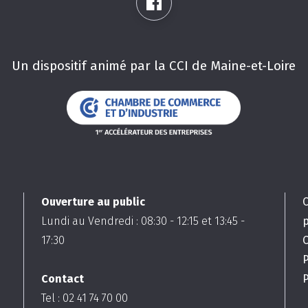
Un dispositif animé par la CCI de Maine-et-Loire
Ouverture au public
Lundi au Vendredi :
08:30
-
12:15
et
13:45
-
17:30
C
Contact
P
Tel : 02 41 74 70 00